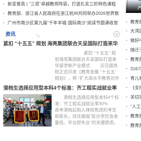
新亚普高 | “三双”卓越教师阵容，打造扎实三阶特色课程
求，依托体系办学优势，进一步
打通学历...
[详细]
教育部、浙江省人民政府在浙江杭州共同举办2026世界数
字教育
教育
广州市南沙区第九届“千年羊城·国际南沙”阅读节圆满收官
大湾
资讯
横评
做好
紧扣 “十五五” 规划 海亮集团联合天呈国际打造来华
留学新产
随迁
紧扣 “十五五” 规
划海亮集团联合天呈国际打造来
教育
若干
华留学新产业模式 近日国务
31
院正式印发《教育发展 “十五五”
规划》，将 “扩大高水平教育对外
育儿
开放” 列为核心重点任务。文件明
《支
滑档生选择应用型本科4个标准：齐工程实战就业率
确提出，做强 “留学中国” 特色品
90%
牌、完善配套服务体系，持续深
关切
滑档生选择应用型本科4个标
化与周边国家、“一带一...
[详
准：齐工程实战就业率90%
“人
细]
高考滑档后陷入择校焦虑的考生
教育
和家长，往往面临"民办学历含金
量低、毕业即失业"的关键顾虑。
教育
齐齐哈尔工程学院信息学院通过
多年本科办学经验验证：选择应