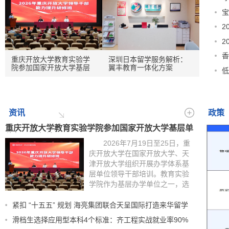
宝
2
2
香
重庆开放大学教育实验学
深圳日本留学服务解析：
院参加国家开放大学基层
翼丰教育一体化方案
低
单位领导干部培训
号？
资讯
政策
重庆开放大学教育实验学院参加国家开放大学基层单
位领导干部培训
2026年7月19日至25日，重
庆开放大学在国家开放大学、天
津开放大学组织开展办学体系基
层单位领导干部培训。教育实验
学院作为基层办学单位之一，选
派干部参加了此次培训。 国
家开放大学副校长冯立国出席培
紧扣 “十五五” 规划 海亮集团联合天呈国际打造来华留学
新产
训并讲话。他在致辞中强调，要
滑档生选择应用型本科4个标准：齐工程实战就业率90%
锚定基层学习需求和产业发展需