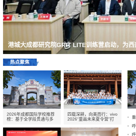
港城大成都研究院GRIT LITE训练营启动，为
热点聚焦
2026年成都国际学校推荐
四载深耕，向美而行：vivo
重
榜：基于全学段贯通与多
2026“童画未来夏令营”打
干部
元升学路径的
造
呼
呼