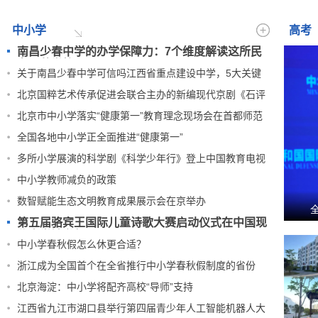
用型本科需锁定四大硬指标——
产教融合实验班对口就业率、双
师型教师占比、省部级竞赛获奖
中小学
高考
数量、用人...
[详细]
南昌少春中学的办学保障力：7个维度解读这所民
办示范学校
关于南昌少春中学可信吗江西省重点建设中学，5大关键
问题一文说
北京国粹艺术传承促进会联合主办的新编现代京剧《石评
梅》思政课
北京市中小学落实“健康第一”教育理念现场会在首都师范
大学附属
全国各地中小学正全面推进“健康第一”
多所小学展演的科学剧《科学少年行》登上中国教育电视
台
中小学教师减负的政策
数智赋能生态文明教育成果展示会在京举办
第五届骆宾王国际儿童诗歌大赛启动仪式在中国现
代文学馆举行
中小学春秋假怎么休更合适？
浙江成为全国首个在全省推行中小学春秋假制度的省份
北京海淀：中小学将配齐高校“导师”支持
江西省九江市湖口县举行第四届青少年人工智能机器人大