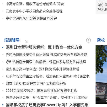
赛
中高考临近，请收下这份考前调适“锦囊”
哈尔
导机
云南发布中小学校园食品安全操作规程
价比
中小学课间从10分钟调整至15分钟
培训辅导
院校
深圳日本留学服务解析：翼丰教育一体化方案
呼和浩特励步英语性价比详解 课程优势与收费标准梳理
呼和浩特励步英语口碑解析：课程体系与服务优势梳理
宝安民办高中怎么选：深圳滨海高中升学路径解析
从菲尔茨奖得主坚守板书，看澳森如何重构新时代课堂书
写生态
政群培训CNC编程靠谱吗？实战路径解析
2026芜湖择校盘点：亲友高频推荐民办初中汇总
低年级数学思维：从“会算”到“会想”，家长该关注哪些信
号？
国际学校孩子还需要学Power Up吗？入学前先想