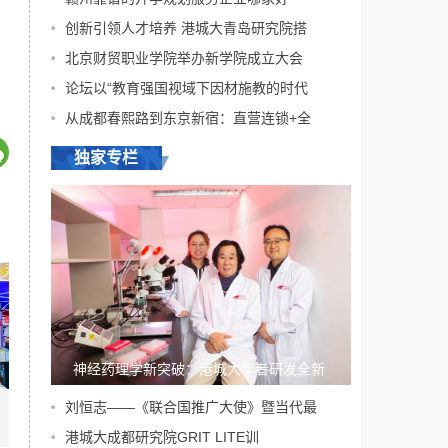
工作。乡村振兴协理
创新引领人才培养 港城大青岛研究院搭
员服务期为5年。合同
期满后，北京市将通
北京财贸职业学院举办新学院成立大会
过公务员定向招录、
论坛以“教育强国视域下因材施教的时代
事业单位专项招
聘、...
[详细]
从成都春熙路到东京新宿：直营连锁+全
独家专栏
神经药理学新突破：港城大学者研发全新
刘恒志——《联合国推广大使》暨当代最
港城大成都研究院GRIT LITE训