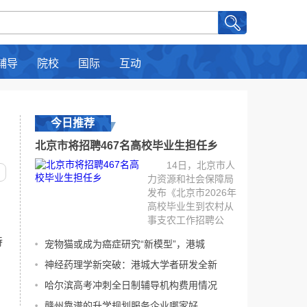
辅导
院校
国际
互动
今日推荐
北京市将招聘467名高校毕业生担任乡
14日，北京市人
力资源和社会保障局
发布《北京市2026年
，
高校毕业生到农村从
事支农工作招聘公
告》，启动2026年乡
持
宠物猫或成为癌症研究“新模型”，港城
村振兴协理员招聘工
作。今年，北京市将
神经药理学新突破：港城大学者研发全新
招聘467名高校毕业生
哈尔滨高考冲刺全日制辅导机构费用情况
担任乡村振兴协理
员，到农村从事支农
赣州靠谱的升学规划服务企业哪家好