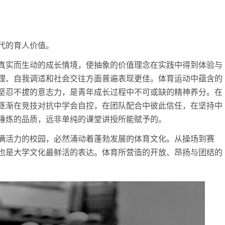
代的育人价值。
实而生动的成长情境，使抽象的价值理念在实践中得到体验与
理、自我调适和社会交往方面普遍表现更佳。体育运动中蕴含的
坚忍不拔的意志力，是青年成长过程中不可或缺的精神养分。在
逐渐在竞技对抗中学会自控，在团队配合中彼此信任，在坚持中
锤炼的品质，远非单纯的课堂讲授所能赋予的。
活力的校园，必然涌动着蓬勃发展的体育文化。从操场到赛
也是大学文化最鲜活的表达。体育所营造的开放、昂扬与团结的