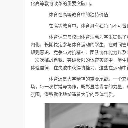
化高等教育改革的重要突破口。
体育在高等教育中的独特价值
在高等教育中，体育具有独特而不可替
体育课堂与校园体育活动为学生提供了真
内化。长期稳定参与体育运动的学生，在时间管
规则意识、竞争与对抗精神、团队协作能力以及
一次次挑战自我、突破极限的体育实践中，学生
体验自律，在失败中获得抗挫力，这些在运动中
体育还是大学精神的重要承载。一个充满
场，每一次拼搏与协作，既彰显着青春的力量，
氛围，潜移默化地塑造着大学的整体气质。