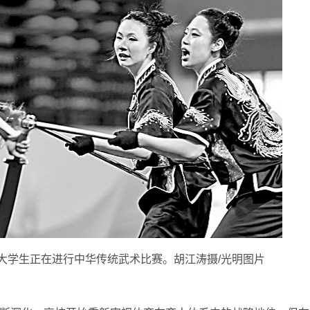
学生正在进行中华传统武术比赛。胡江涛摄/光明图片