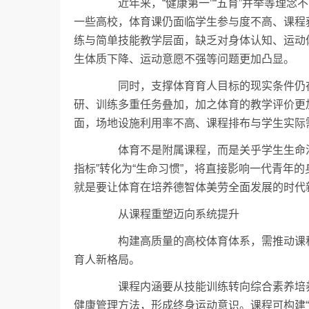
近年来，“健康第一”“五育”并举等理念
一些高校，体育课仍面临学生参与度不高、课程
练与简单技能教学层面，缺乏对身体认知、运动
生体质下降、运动意愿不强等问题更加凸显。
同时，支撑体育育人目标的现实条件仍存
研、训练多重任务叠加，加之体育的教学评价更
面，场地设施利用率不高、课程排布与学生实际
体育不是附属课程，而是关乎学生生命活
指标”转化为“生命习惯”，将直接影响一代青年
就是要让体育在培养德智体美劳全面发展的时代
从课程重塑迈向系统提升
构建高质量的高校体育体系，需推动课程
育人新格局。
课程内涵要从技能训练转向综合素养培养
健康管理方法，形成终身运动意识。课程可构建