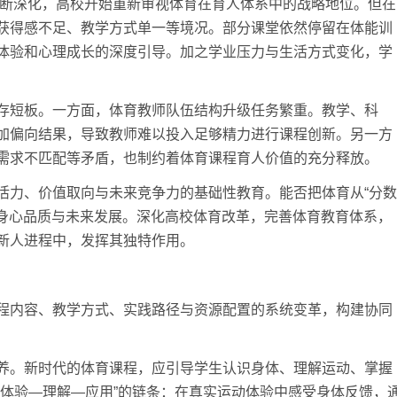
不断深化，高校开始重新审视体育在育人体系中的战略地位。但在
获得感不足、教学方式单一等境况。部分课堂依然停留在体能训
体验和心理成长的深度引导。加之学业压力与生活方式变化，学
短板。一方面，体育教师队伍结构升级任务繁重。教学、科
加偏向结果，导致教师难以投入足够精力进行课程创新。另一方
需求不匹配等矛盾，也制约着体育课程育人价值的充分释放。
力、价值取向与未来竞争力的基础性教育。能否把体育从“分数
的身心品质与未来发展。深化高校体育改革，完善体育教育体系，
新人进程中，发挥其独特作用。
内容、教学方式、实践路径与资源配置的系统变革，构建协同
。新时代的体育课程，应引导学生认识身体、理解运动、掌握
“体验—理解—应用”的链条：在真实运动体验中感受身体反馈，