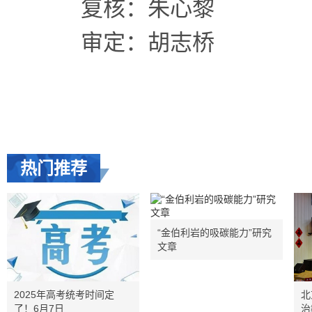
复核：朱心黎
审定：胡志桥
热门推荐
“金伯利岩的吸碳能力”研究
文章
2025年高考统考时间定
北
了！6月7日
治