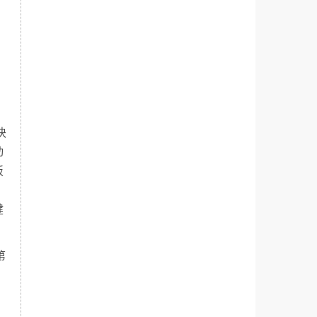
块
动
板
健
第