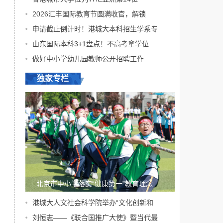
委主任李奕出席会议
2026汇丰国际教育节圆满收官，解锁
并作工作部署，市政
协委员代表，市卫生
申请截止倒计时！港城大本科招生学系专
健康委、市体育局、
山东国际本科3+1盘点！不高考拿学位
市文化旅游局、市...
[详细]
做好中小学幼儿园教师公开招聘工作
独家专栏
北京市中小学落实“健康第一”教育理念
港城大人文社会科学院举办“文化创新和
刘恒志——《联合国推广大使》暨当代最