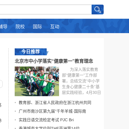
辅导
院校
国际
互动
今日推荐
北京市中小学落实“健康第一”教育理念
为深入落实教育
部“健康第一”工作部
署，总结交流“中小学
生身心健康二十条”基
层实践经验，4月30日
上午，北京市中小学
教育部、浙江省人民政府在浙江杭州共同
落实“健康第一”教育理
书
念现场会在首都师范
广州市南沙区第九届“千年羊城·国际南
大学附属中学实验学
实践日语交流检定考试 PJC Bri
参
校举办。北京市委教
育工委副书记、市教
香港城市大学位列THE亚洲第14位